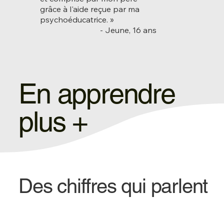
grâce à l'aide reçue par ma
psychoéducatrice. »
- Jeune, 16 ans
En apprendre
plus +
Des chiffres qui parlent