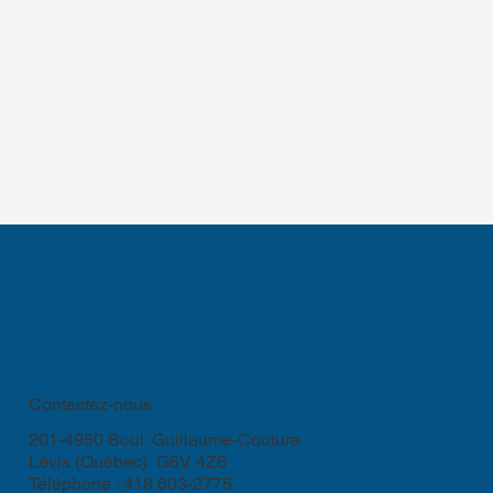
Contactez-nous
201-4950 Boul. Guillaume-Couture
Lévis (Québec) G6V 4Z6
Téléphone : 418 603-2775